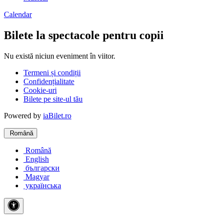
Calendar
Bilete la spectacole pentru copii
Nu există niciun eveniment în viitor.
Termeni și condiții
Confidențialitate
Cookie-uri
Bilete pe site-ul tău
Powered by
iaBilet.ro
Română
Română
English
български
Magyar
українська