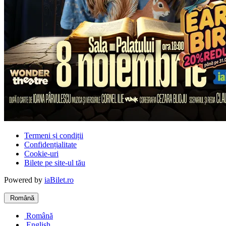
Termeni și condiții
Confidențialitate
Cookie-uri
Bilete pe site-ul tău
Powered by
iaBilet.ro
Română
Română
English