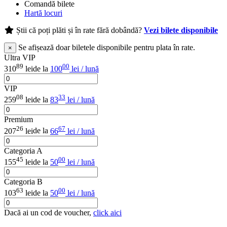
Comandă bilete
Hartă locuri
Știi că poți plăti și în rate fără dobândă?
Vezi bilete disponibile
Se afișează doar biletele disponibile pentru plata în rate.
×
Ultra VIP
89
00
310
lei
de la
100
lei / lună
VIP
08
33
259
lei
de la
83
lei / lună
Premium
26
67
207
lei
de la
66
lei / lună
Categoria A
45
00
155
lei
de la
50
lei / lună
Categoria B
63
00
103
lei
de la
50
lei / lună
Dacă ai un cod de voucher,
click aici